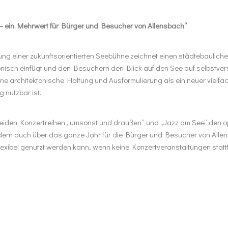
– ein Mehrwert für Bürger und Besucher von Allensbach“
ng einer zukunftsorientierten Seebühne zeichnet einen städtebaulichen
isch einfügt und den Besuchern den Blick auf den See auf selbstvers
e architektonische Haltung und Ausformulierung als ein neuer vielfach
 nutzbar ist.
e beiden Konzertreihen „umsonst und draußen“ und „Jazz am See“ den 
dern auch über das ganze Jahr für die Bürger und Besucher von Alle
exibel genutzt werden kann, wenn keine Konzertveranstaltungen statt