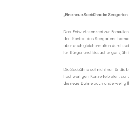
„Eine neue Seebühne im Seegarten 
Das Entwurfskonzept zur Formulieru
den Kontext des Seegartens harmon
aber auch gleichermaßen durch sein
für Bürger und Besucher ganzjährig
Die Seebühne soll nicht nur für di
hochwertigen Konzerte bieten, son
die neue Bühne auch anderweitig fl