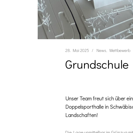
28. Mai 2025
News
Wettbewerb
Grundschule 
Unser Team freut sich über e
Doppelsporthalle in Schwäbi
Landschaften!
Die Lage unmittelbar im Grünzug m