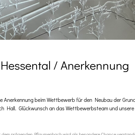
Hessental / Anerkennung
ine Anerkennung beim Wettbewerb für den Neubau der Grun
sch Hall. Glückwunsch an das Wettbewerbsteam und unsere
it dem prägenden Pflaumenbach wird als besondere Chance verstanden