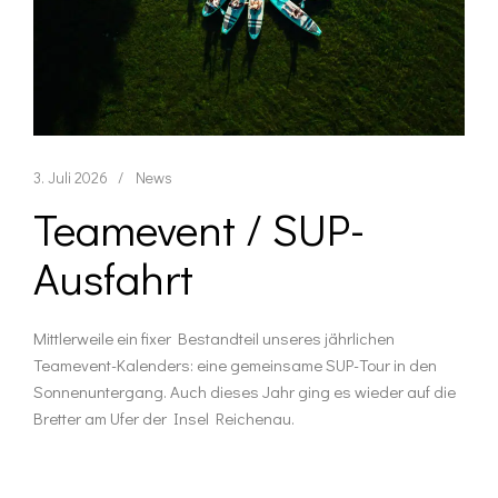
3. Juli 2026
News
Teamevent / SUP-
Ausfahrt
Mittlerweile ein fixer Bestandteil unseres jährlichen
Teamevent-Kalenders: eine gemeinsame SUP-Tour in den
Sonnenuntergang. Auch dieses Jahr ging es wieder auf die
Bretter am Ufer der Insel Reichenau.