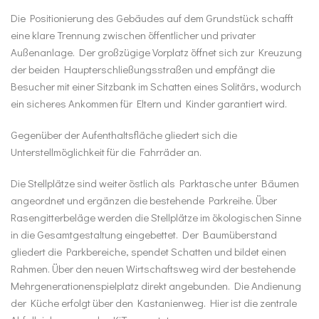
Die Positionierung des Gebäudes auf dem Grundstück schafft
eine klare Trennung zwischen öffentlicher und privater
Außenanlage. Der großzü­gige Vorplatz öffnet sich zur Kreuzung
der beiden Haupterschließungsstra­ßen und empfängt die
Besucher mit einer Sitzbank im Schatten eines So­litärs, wodurch
ein sicheres Ankommen für Eltern und Kinder garantiert wird.
Gegenüber der Aufenthaltsfläche gliedert sich die
Unterstellmöglichkeit für die Fahrräder an.
Die Stellplätze sind weiter östlich als Parktasche unter Bäumen
angeord­net und ergänzen die bestehende Parkreihe. Über
Rasengitterbeläge werden die Stellplätze im ökologischen Sinne
in die Gesamtgestaltung eingebettet. Der Baumüberstand
gliedert die Parkbereiche, spendet Schatten und bildet einen
Rahmen. Über den neuen Wirtschaftsweg wird der bestehende
Mehrgenerationenspielplatz direkt angebunden. Die An­dienung
der Küche erfolgt über den Kastanienweg. Hier ist die zentrale