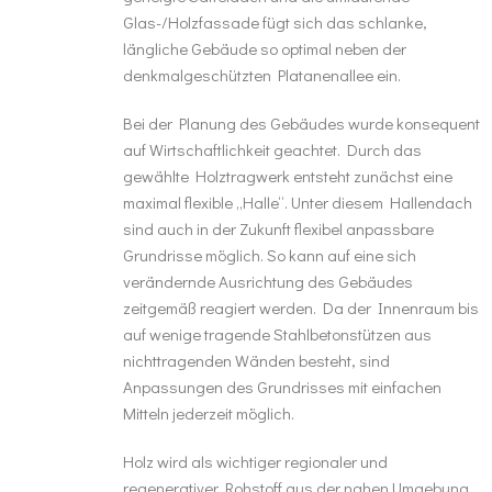
Glas-/Holzfassade fügt sich das schlanke,
längliche Gebäude so optimal neben der
denkmalgeschützten Platanenallee ein.
Bei der Planung des Gebäudes wurde konsequent
auf Wirtschaftlichkeit geachtet. Durch das
gewählte Holztragwerk entsteht zunächst eine
maximal flexible „Halle“. Unter diesem Hallendach
sind auch in der Zukunft flexibel anpassbare
Grundrisse möglich. So kann auf eine sich
verändernde Ausrichtung des Gebäudes
zeitgemäß reagiert werden. Da der Innenraum bis
auf wenige tragende Stahlbetonstützen aus
nichttragenden Wänden besteht, sind
Anpassungen des Grundrisses mit einfachen
Mitteln jederzeit möglich.
Holz wird als wichtiger regionaler und
regenerativer Rohstoff aus der nahen Umgebung