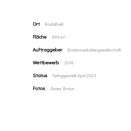
Ort
Radolfzell
Fläche
944 m²
Auftraggeber
Bodenseehafengesellschaft
Wettbewerb
2018
Status
Fertiggestellt April 2023
Fotos
Zooey Braun