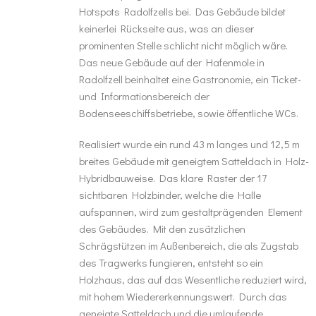
Hotspots Radolfzells bei. Das Gebäude bildet
keinerlei Rückseite aus, was an dieser
prominenten Stelle schlicht nicht möglich wäre.
Das neue Gebäude auf der Hafenmole in
Radolfzell beinhaltet eine Gastronomie, ein Ticket-
und Informationsbereich der
Bodenseeschiffsbetriebe, sowie öffentliche WCs.
Realisiert wurde ein rund 43 m langes und 12,5 m
breites Gebäude mit geneigtem Satteldach in Holz-
Hybridbauweise. Das klare Raster der 17
sichtbaren Holzbinder, welche die Halle
aufspannen, wird zum gestaltprägenden Element
des Gebäudes. Mit den zusätzlichen
Schrägstützen im Außenbereich, die als Zugstab
des Tragwerks fungieren, entsteht so ein
Holzhaus, das auf das Wesentliche reduziert wird,
mit hohem Wiedererkennungswert. Durch das
geneigte Satteldach und die umlaufende