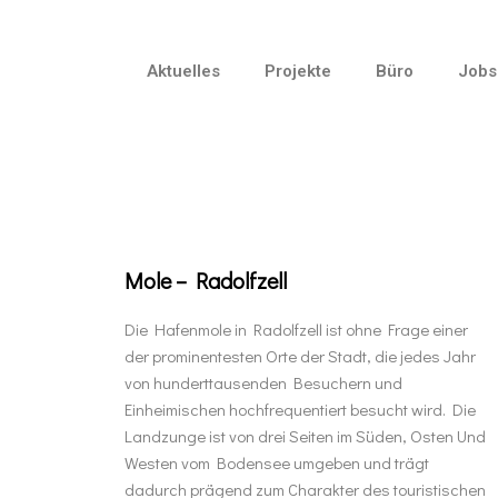
Aktuelles
Projekte
Büro
Jobs
Mole – Radolfzell
Die Hafenmole in Radolfzell ist ohne Frage einer
der prominentesten Orte der Stadt, die jedes Jahr
von hunderttausenden Besuchern und
Einheimischen hochfrequentiert besucht wird. Die
Landzunge ist von drei Seiten im Süden, Osten Und
Westen vom Bodensee umgeben und trägt
dadurch prägend zum Charakter des touristischen