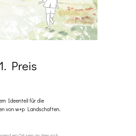
. Preis
m Ideenteil für die
ten von w+p Landschaften.
gend ein Ort sein an dem sich