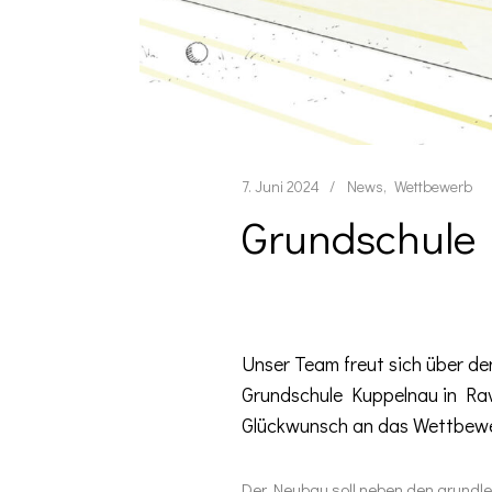
7. Juni 2024
News
Wettbewerb
Grundschule 
Unser Team freut sich über de
Grundschule Kuppelnau in Ra
Glückwunsch an das Wettbew
Der Neubau soll neben den grundle