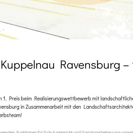
Kuppelnau Ravensburg – 1
n 1. Preis beim Realisierungswettbewerb mit landschaftliche
vensburg in Zusammenarbeit mit den Landschaftsarchitek
erbsteam!
genden Funktionen für Schulunterricht und Ganztagsbetreuung vorwie